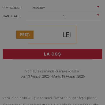
60x90 cm
DIMENSIUNE:
1
CANTITATE:
LEI
PREȚ:
LA COȘ
Vom livra comanda dumneavoastră:
Joi, 13 August 2026 - Marți, 18 August 2026
Covorul de terasă este o idee bună pentru o schimbare de
vară a balconului și a terasei. Datorită suprafeței plane,