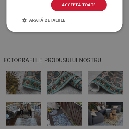
ACCEPTĂ TOATE
♦
Covorașul este conceput pentru a fi utilizat pe o suprafață
tare. Când este plasat pe o suprafață moale, se poate îndoi și
ARATĂ DETALIILE
se poate deplasa.
FOTOGRAFIILE PRODUSULUI NOSTRU