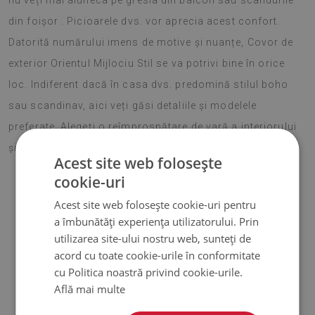
nu veți mai aluneca pe gresia din balcon sau scândurile
din foișor . Picioarele dvs. vor aprecia acest confort.
Datorită numărului imens de motive și nuanțe, Covor de
exterior Orientul Mijlociu Stil se va potrivi bine în orice
loc. Indiferent dacă în casa dvs. predomină stilul boho
sau scandinav, aici veți găsi detaliile și modelele
preferate. Alegeți o reîmprospătare de vară a interiorului
și bucurați-vă familia și oaspeții cu o idee deosebită.
Acest site web folosește
cookie-uri
Acest site web folosește cookie-uri pentru
♦
Material :
vinil ranforsat cu plasa PES
;
a îmbunătăți experiența utilizatorului. Prin
utilizarea site-ului nostru web, sunteți de
♦
Grosime:
1,6 mm
;
acord cu toate cookie-urile în conformitate
cu Politica noastră privind cookie-urile.
♦
Covoarele nu sunt antiderapante;
Află mai multe
♦
Nuanțele covoarelor pot diferi ușor de vizualizare.