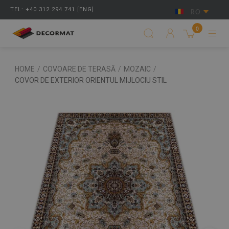
TEL: +40 312 294 741 [ENG]
RO
0
HOME
/
COVOARE DE TERASĂ
/
MOZAIC
/
COVOR DE EXTERIOR ORIENTUL MIJLOCIU STIL