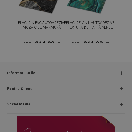
PLĂCI DIN PVC AUTOADEZIVE
PLĂCI DE VINIL AUTOADEZIVE
MOZAIC DE MARMURĂ
TEXTURA DE PIATRĂ VERDE
214.99
214.99
PREȚ:
LEI
PREȚ:
LEI
CUMPĂRĂ
CUMPĂRĂ
Informatii Utile
Regulamentul magazinului
Pentru Clienți
Întrebări frecvente
Despre noi
Plăți
Social Media
Instructiuni de asamblare
Livrare
Blog
Returnări și reclamații
facebook
Contact
Politica de confidențialitate și cookies
instagram