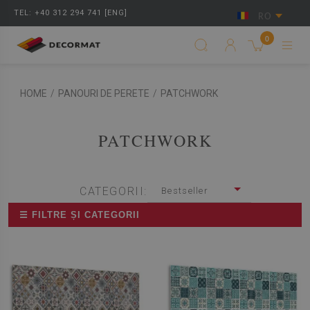
TEL: +40 312 294 741 [ENG]
RO
0
HOME
/
PANOURI DE PERETE
/
PATCHWORK
PATCHWORK
CATEGORII:
Bestseller
☰ FILTRE ȘI CATEGORII