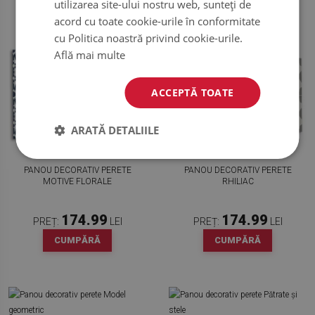
utilizarea site-ului nostru web, sunteți de
acord cu toate cookie-urile în conformitate
cu Politica noastră privind cookie-urile.
Află mai multe
ACCEPTĂ TOATE
ARATĂ DETALIILE
PANOU DECORATIV PERETE
PANOU DECORATIV PERETE
MOTIVE FLORALE
RHILIAC
174.99
174.99
PREȚ:
LEI
PREȚ:
LEI
CUMPĂRĂ
CUMPĂRĂ