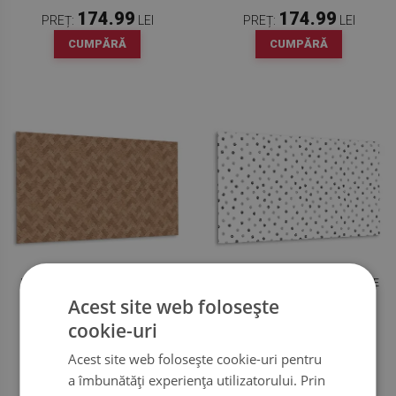
174.99
174.99
PREȚ:
LEI
PREȚ:
LEI
CUMPĂRĂ
CUMPĂRĂ
PANOU DECORATIV PVC PODEA
PANOU DECORATIV PVC LABE DE
CÂINE
Acest site web folosește
cookie-uri
174.99
174.99
PREȚ:
LEI
PREȚ:
LEI
Acest site web folosește cookie-uri pentru
CUMPĂRĂ
CUMPĂRĂ
a îmbunătăți experiența utilizatorului. Prin