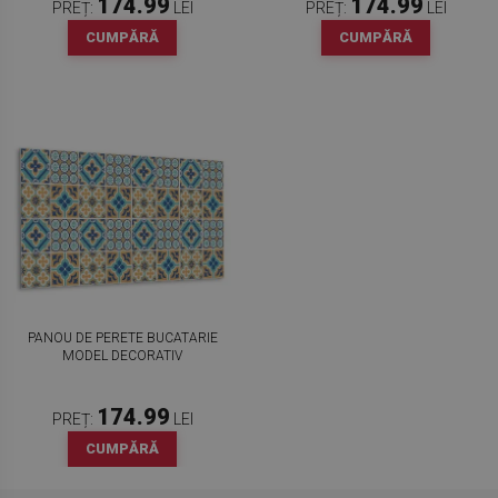
174.99
174.99
PREȚ:
LEI
PREȚ:
LEI
CUMPĂRĂ
CUMPĂRĂ
PANOU DE PERETE BUCATARIE
MODEL DECORATIV
174.99
PREȚ:
LEI
CUMPĂRĂ