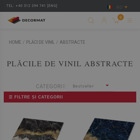
TEL: +40 312 294 741 [ENG]
RO
0
HOME
/
PLĂCI DE VINIL
/
ABSTRACTE
PLĂCILE DE VINIL ABSTRACTE
CATEGORII:
Bestseller
☰ FILTRE ȘI CATEGORII