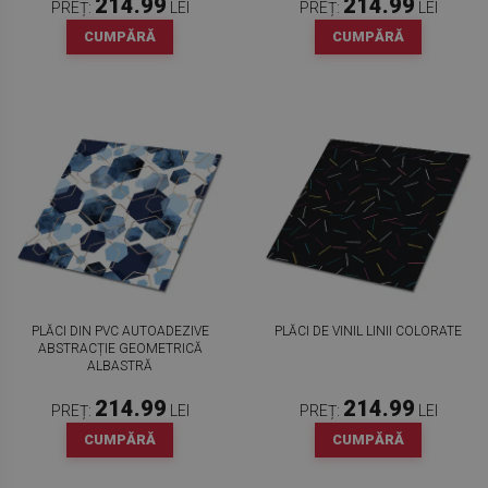
214.99
214.99
PREȚ:
LEI
PREȚ:
LEI
CUMPĂRĂ
CUMPĂRĂ
PLĂCI DIN PVC AUTOADEZIVE
PLĂCI DE VINIL LINII COLORATE
ABSTRACȚIE GEOMETRICĂ
ALBASTRĂ
214.99
214.99
PREȚ:
LEI
PREȚ:
LEI
CUMPĂRĂ
CUMPĂRĂ