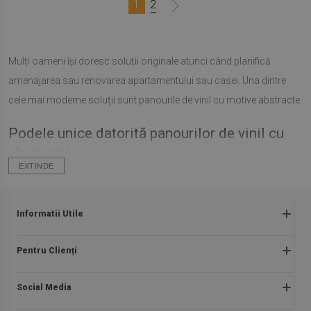
1
2
Mulți oameni își doresc soluții originale atunci când planifică
amenajarea sau renovarea apartamentului sau casei. Una dintre
cele mai moderne soluții sunt panourile de vinil cu motive abstracte.
Podele unice datorită panourilor de vinil cu
abstracții
EXTINDE
Plăcile de vinil pentru podea cu abstracții sunt o propunere
perfectă pentru cei cărora le place designul interior original,
Informatii Utile
extraordinar.
Panourile standard, monocolore sau podeaua din
lemn sunt o practică obișnuită care nu stârnește admirație. De
Regulamentul magazinului
Pentru Clienți
asemenea, plăcile PVC cu abstracții permit introducerea unor
Întrebări frecvente
Despre noi
accente distinctive de lux, chiar și în cel mai obișnuit interior.
Plăți
Social Media
Instructiuni de asamblare
Formele neevidente, modelele extrem de abstracte fac din
Livrare