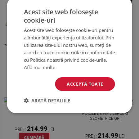
Acest site web folosește
cookie-uri
Acest site web folosește cookie-uri pentru
a îmbunătăți experiența utilizatorului. Prin
utilizarea site-ului nostru web, sunteți de
PLĂCILE DE VINIL STEAUA IN PIATA
PLĂCI DIN VINIL STELE DE
GEOMETRIE
acord cu toate cookie-urile în conformitate
cu Politica noastră privind cookie-urile.
Află mai multe
214.99
214.99
PREȚ:
LEI
PREȚ:
LEI
CUMPĂRĂ
CUMPĂRĂ
ACCEPTĂ TOATE
ARATĂ DETALIILE
PLĂCI DIN VINIL ASTERISCURI
PLĂCILE DE VINIL CERCURI
GEOMETRICE GRI
214.99
PREȚ:
LEI
214.99
PREȚ:
LEI
CUMPĂRĂ