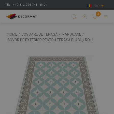
TEL: +40 312 294 741 [ENG]
RO
0
HOME
/
COVOARE DE TERASĂ
/
MAROCANE
/
COVOR DE EXTERIOR PENTRU TERASĂ PLĂCI ȘI ROȚI