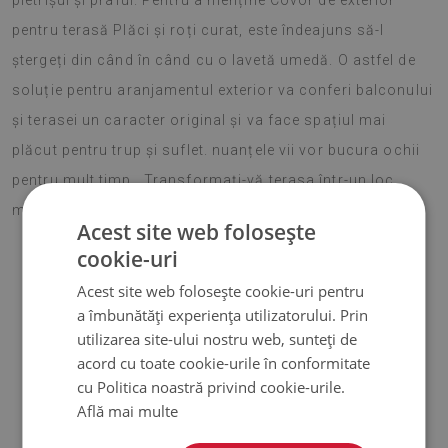
pietrișul și praful. Pentru a menține Covor de exterior
pentru terasă Plăci și roți curat, este îndeajuns să-l
ștergeți din când în când cu o lavetă umedă. O astfel de
soluție pentru aranjamentul exterior va conferi balconului
și terasei un caracter original și va face spațiul mai
plăcut pentru trup și suflet. nuanțele vii vor bucura ochii
pentru mult timp . Transformați-vă terasa într-un loc
minunat!
Acest site web folosește
cookie-uri
Acest site web folosește cookie-uri pentru
♦
Material :
vinil ranforsat cu plasa PES
;
a îmbunătăți experiența utilizatorului. Prin
utilizarea site-ului nostru web, sunteți de
♦
Grosime:
1,6 mm
;
acord cu toate cookie-urile în conformitate
cu Politica noastră privind cookie-urile.
♦
Covoarele nu sunt antiderapante;
Află mai multe
♦
Nuanțele covoarelor pot diferi ușor de vizualizare.