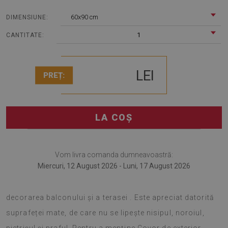
60x90 cm
DIMENSIUNE:
1
CANTITATE:
LEI
PREȚ:
LA COȘ
Vom livra comanda dumneavoastră:
Miercuri, 12 August 2026 - Luni, 17 August 2026
Covorul pentru terasă este un accesoriu modern pentru
decorarea balconului și a terasei . Este apreciat datorită
suprafeței mate, de care nu se lipește nisipul, noroiul,