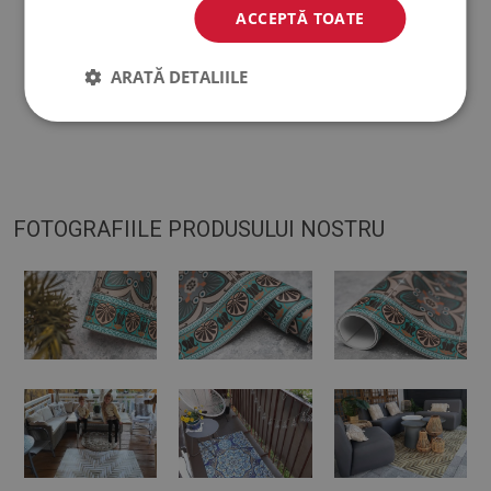
ACCEPTĂ TOATE
♦
Covorașul este conceput pentru a fi utilizat pe o suprafață
tare. Când este plasat pe o suprafață moale, se poate îndoi și
ARATĂ DETALIILE
se poate deplasa.
FOTOGRAFIILE PRODUSULUI NOSTRU