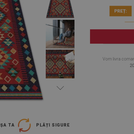
PREȚ:
Vom livra coma
20
UȘA TA
PLĂȚI SIGURE