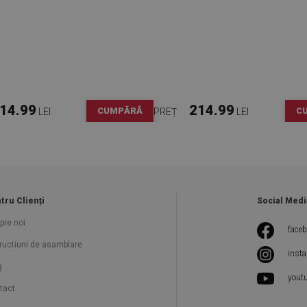
14.99
214.99
CUMPĂRĂ
C
LEI
PREȚ:
LEI
tru Clienți
Social Medi
pre noi
face
tructiuni de asamblare
inst
g
yout
tact