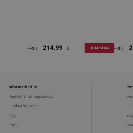
214.99
2
CUMPĂRĂ
PREȚ:
LEI
PREȚ:
Informatii Utile
Pen
Regulamentul magazinului
Des
Întrebări frecvente
Ins
Plăți
Blo
Livrare
Con