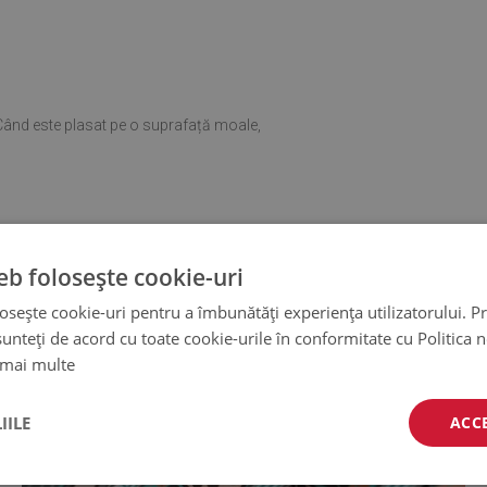
. Când este plasat pe o suprafață moale,
eb folosește cookie-uri
osește cookie-uri pentru a îmbunătăți experiența utilizatorului. Pri
unteți de acord cu toate cookie-urile în conformitate cu Politica 
 mai multe
IILE
ACC