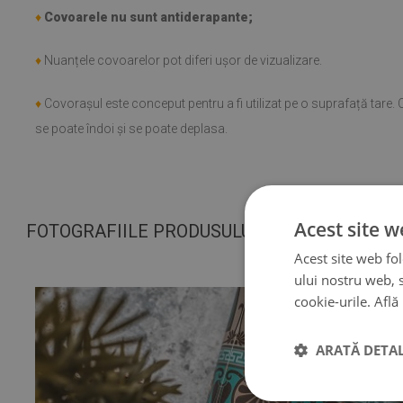
♦
Covoarele nu sunt antiderapante;
♦
Nuanțele covoarelor pot diferi ușor de vizualizare.
♦
Covorașul este conceput pentru a fi utilizat pe o suprafață tare
se poate îndoi și se poate deplasa.
Acest site w
FOTOGRAFIILE PRODUSULUI NOSTRU
Acest site web fol
ului nostru web, s
cookie-urile.
Află
ARATĂ DETAL