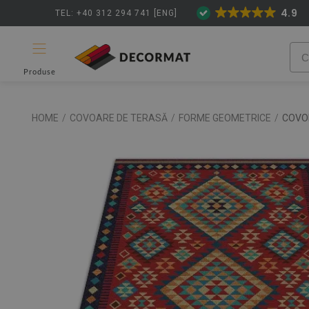
4.9
TEL: +40 312 294 741 [ENG]
Produse
HOME
/
COVOARE DE TERASĂ
/
FORME GEOMETRICE
/
COVO