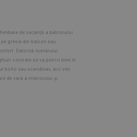
chimbare de vacanță a balconului
a pe gresia din balcon sau
confort. Datorită numărului
hiuri colorate se va potrivi bine în
lul boho sau scandinav, aici veți
re de vară a interiorului și