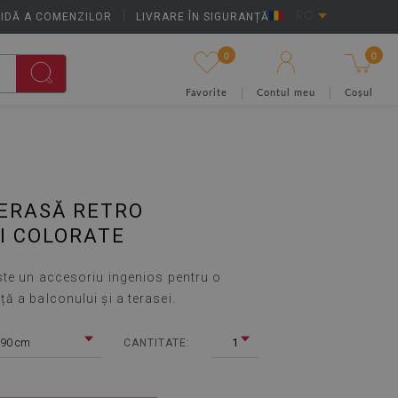
IDĂ A COMENZILOR
|
LIVRARE ÎN SIGURANȚĂ
RO
0
0
Favorite
Contul meu
Coșul
TERASĂ RETRO
I COLORATE
ste un accesoriu ingenios pentru o
 a balconului și a terasei.
x90 cm
1
CANTITATE: