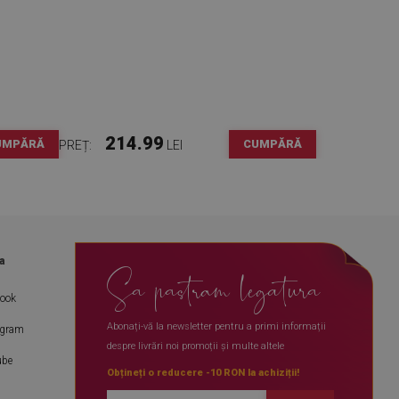
214.99
UMPĂRĂ
CUMPĂRĂ
PREȚ:
LEI
a
Sa pastram legatura
book
Abonați-vă la newsletter pentru a primi informații
agram
despre livrări noi promoții și multe altele
ube
Obțineți o reducere -10 RON la achiziții!