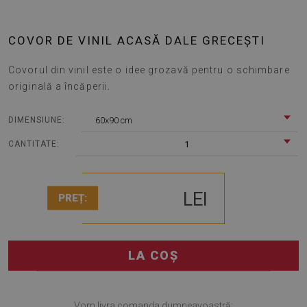
COVOR DE VINIL ACASĂ DALE GRECEȘTI
Covorul din vinil este o idee grozavă pentru o schimbare
originală a încăperii.
60x90 cm
DIMENSIUNE:
1
CANTITATE:
LEI
PREȚ:
LA COȘ
Vom livra comanda dumneavoastră: