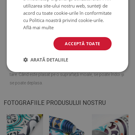
utilizarea site-ului nostru web, sunteți de
♦
Material:
vinil armat cu plasă PES
.
acord cu toate cookie-urile în conformitate
cu Politica noastră privind cookie-urile.
♦
Grosime:
1,6 mm
.
Află mai multe
♦
Covoarele nu sunt antiderapante;
ACCEPTĂ TOATE
♦
Nuanțele covoarelor pot diferi ușor de vizualizare.
ARATĂ DETALIILE
♦
Covorașul este conceput pentru a fi utilizat pe o suprafață
tare. Când este plasat pe o suprafață moale, se poate îndoi și
se poate deplasa.
FOTOGRAFIILE PRODUSULUI NOSTRU