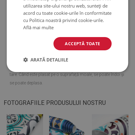
utilizarea site-ului nostru web, sunteți de
♦
Material:
vinil armat cu plasă PES
.
acord cu toate cookie-urile în conformitate
cu Politica noastră privind cookie-urile.
♦
Grosime:
1,6 mm
.
Află mai multe
♦
Covoarele nu sunt antiderapante;
ACCEPTĂ TOATE
♦
Nuanțele covoarelor pot diferi ușor de vizualizare.
ARATĂ DETALIILE
♦
Covorașul este conceput pentru a fi utilizat pe o suprafață
tare. Când este plasat pe o suprafață moale, se poate îndoi și
se poate deplasa.
FOTOGRAFIILE PRODUSULUI NOSTRU