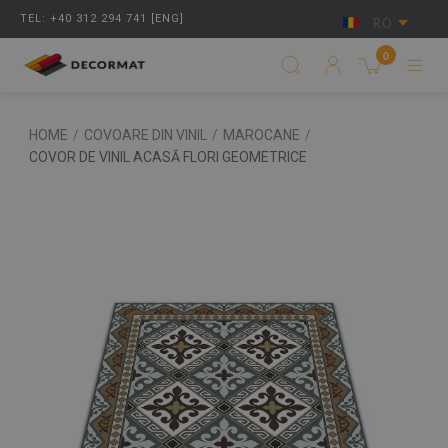
TEL: +40 312 294 741 [ENG]
RO
0
HOME
/
COVOARE DIN VINIL
/
MAROCANE
/
COVOR DE VINIL ACASĂ FLORI GEOMETRICE