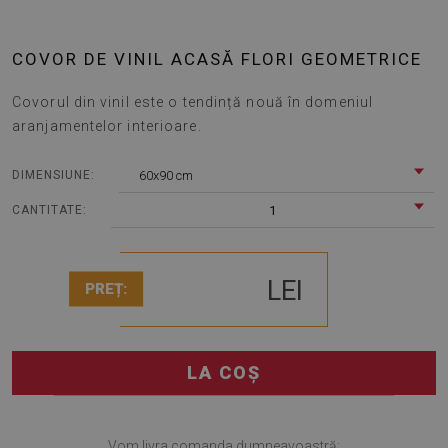
COVOR DE VINIL ACASĂ FLORI GEOMETRICE
Covorul din vinil este o tendință nouă în domeniul
aranjamentelor interioare.
60x90 cm
DIMENSIUNE:
1
CANTITATE:
LEI
PREȚ:
LA COȘ
Vom livra comanda dumneavoastră: