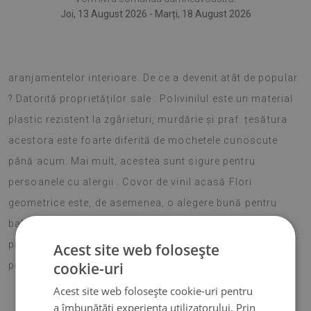
Joi, 13 August 2026 - Marți, 18 August 2026
Covorul din vinil este o tendință nouă în domeniul
aranjamentelor interioare. De ce a devenit atât de popular
? Datorită proprietăților sale . Polivinilul este un material
plastic rezistent la zgârieturi, murdărie și praf. țesătura
acestora este foarte diferită de mochetele cunoscute
până acum. Mai mult, acestea sunt sigure pentru
persoanele cu alergii . Covor de vinil acasă Flori
geometrice este, de asemenea, o alegere bună pentru
balconul pe care petreceți serile de vară. Un covoraș de
protecție așezat pe gresie izolează eficient, de aceea se
Acest site web folosește
cookie-uri
poate merge pe el fără încălțări cu o adevărată plăcere.
Acest site web folosește cookie-uri pentru
a îmbunătăți experiența utilizatorului. Prin