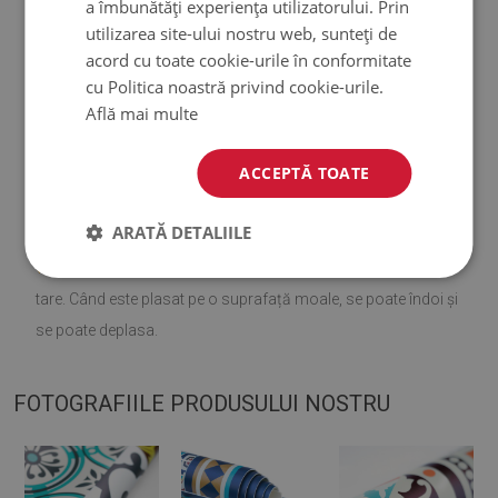
a îmbunătăți experiența utilizatorului. Prin
utilizarea site-ului nostru web, sunteți de
♦
Material:
vinil armat cu plasă PES
.
acord cu toate cookie-urile în conformitate
cu Politica noastră privind cookie-urile.
♦
Grosime:
1,6 mm
.
Află mai multe
♦
Covoarele nu sunt antiderapante;
ACCEPTĂ TOATE
♦
Nuanțele covoarelor pot diferi ușor de vizualizare.
ARATĂ DETALIILE
♦
Covorașul este conceput pentru a fi utilizat pe o suprafață
tare. Când este plasat pe o suprafață moale, se poate îndoi și
se poate deplasa.
FOTOGRAFIILE PRODUSULUI NOSTRU