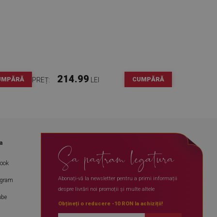
214.99
UMPĂRĂ
CUMPĂRĂ
PREȚ:
LEI
a
Sa pastram legatura
book
Abonați-vă la newsletter pentru a primi informații
agram
despre livrări noi promoții și multe altele
ube
Obțineți o reducere -10 RON la achiziții!