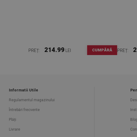
214.99
2
CUMPĂRĂ
PREȚ:
LEI
PREȚ:
Informatii Utile
Pen
Regulamentul magazinului
Des
Întrebări frecvente
Ins
Plăți
Blo
Livrare
Con