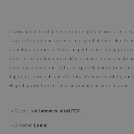
nt client fidel, calitatea nu m-a
iodată.
oogle,
vezi originalul
)
Covorașul de fotoliu este o soluție bună pentru aranjarea
Plăci de vinil –
Citeste mai mult
modele face ale
la zgârieturi, va fi un accesoriu original al decorului. Su
alunska
decurs de o să
Beatrycz
an
acum 1 a
stabilitatea scaunului. Covoras pentru protectie pardosea
reclamă, a fost
ușoară, dezlipir
material rezistent la umezeală și mucegai, ceea ce este u
efectul este fa
covorașului de scaun. Culorile expuse la iluminări putern
uimit că un aut
astfel de treab
după o utilizare îndelungată. Datorită acestei soluții, ca
chiar și după c
elegant, potrivit ca stil cu aranjamentul interior. În acest 
sărbătorilor), 
Se șterg ușor 
nt client fidel, calitatea nu m-a
Plăci de vinil –
sau se varsă. 
iodată.
Selecția vastă
dificilă. Produs
♦
Material:
vinil armat cu plasă PES
.
(Tradus de Goo
oogle,
vezi originalul
)
săptămână și, 
reclamă, a fost
♦
Grosime:
1,6 mm
.
alunska
Beatrycz
a fost ușoară, d
an
acum 1 a