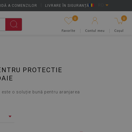
IDĂ A COMENZILOR
|
LIVRARE ÎN SIGURANȚĂ
RO
0
0
Favorite
Contul meu
Coșul
ENTRU PROTECTIE
OAIE
 este o soluție bună pentru aranjarea