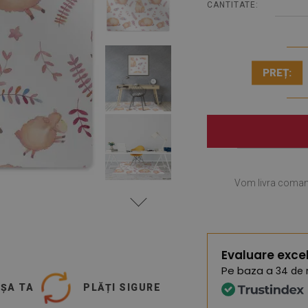
CANTITATE:
PREȚ:
Vom livra coma
Evaluare exce
Pe baza a
34 de 
UȘA TA
PLĂȚI SIGURE