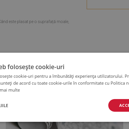
ul este fantastic. Sunt foarte mulțumit
ă un autocolant atât de subțire poate
e treabă. Le folosesc de o
iar și după ce am gătit intens pe
. Când este plasat pe o suprafață moale,
ul sărbătorilor), nu am observat nicio
e. Se șterg ușor cu o cârpă umedă
esc sau se varsă. Le recomand.
gle,
vezi originalul
)
eb folosește cookie-uri
osește cookie-uri pentru a îmbunătăți experiența utilizatorului. Pri
unteți de acord cu toate cookie-urile în conformitate cu Politica 
 mai multe
IILE
ACC