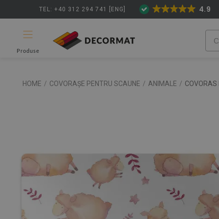
4.9
TEL: +40 312 294 741 [ENG]
Produse
HOME
/
COVORAȘE PENTRU SCAUNE
/
ANIMALE
/
COVORAS 