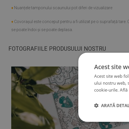
efort, iar efect
♦
Nuanțele tamponului scaunului pot diferi de vizualizare
și încă uimit c
face o astfel d
săptămână și ch
♦
Covorașul este conceput pentru a fi utilizat pe o suprafață tare
aragaz (în timp
se poate îndoi și se poate deplasa.
problemă cu el
dacă se murdăr
FOTOGRAFIILE PRODUSULUI NOSTRU
(Tradus de Goo
Acest site w
Acest site web fol
ului nostru web, s
cookie-urile.
Află
ARATĂ DETAL