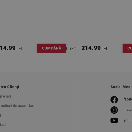
14.99
214.99
CUMPĂRĂ
C
LEI
PREȚ:
LEI
tru Clienți
Social Medi
pre noi
face
tructiuni de asamblare
inst
g
yout
tact