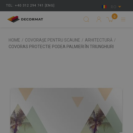
TEL: +40 312 294 741 [ENG]
RO
0
HOME
/
COVORAȘE PENTRU SCAUNE
/
ARHITECTURĂ
/
COVORAS PROTECTIE PODEA PALMIERI ÎN TRIUNGHIURI