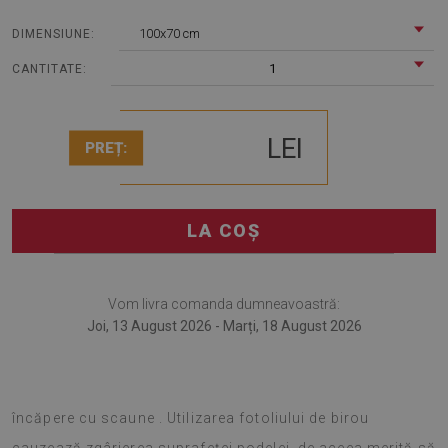
100x70 cm
DIMENSIUNE:
1
CANTITATE:
LEI
PREȚ:
LA COȘ
Vom livra comanda dumneavoastră:
Joi, 13 August 2026 - Marți, 18 August 2026
Covorașul de fotoliu va fi cu siguranță util în orice
încăpere cu scaune . Utilizarea fotoliului de birou