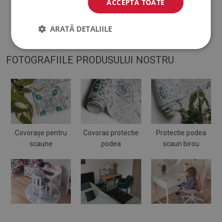
ACCEPTĂ TOATE
tare. Când este plasat pe o suprafață moale, se poate îndoi și
se poate deplasa.
ARATĂ DETALIILE
FOTOGRAFIILE PRODUSULUI NOSTRU
Covorașe pentru
Covoras protectie
Protectie podea
scaune
podea
scaun birou