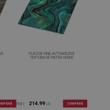
VE
PLĂCI DE VINIL AUTOADEZIVE
TEXTURA DE PIATRĂ VERDE
214.99
UMPĂRĂ
CUMPĂRĂ
PREȚ:
LEI