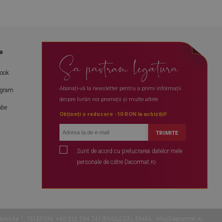
a
Sa pastram legatura
book
Abonați-vă la newsletter pentru a primi informații
agram
despre livrări noi promoții și multe altele
ube
Obțineți o reducere -10 RON la achiziții!
TRIMITE
Sunt de acord cu prelucrarea datelor mele
personale de către Decormat.ro
l. Mysłowicka 1, TELEFON: +40 312 294 741(ENGLEZĂ), EMAIL:
info@decormat.ro