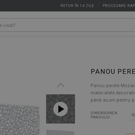
RETUR ÎN 14 ZILE
|
PROCESARE RAP
PANOU PERE
Panou perete Mozaic 
materialele decorati
până acum pentru pe
DIMENSIUNEA
1
PANOULUI: