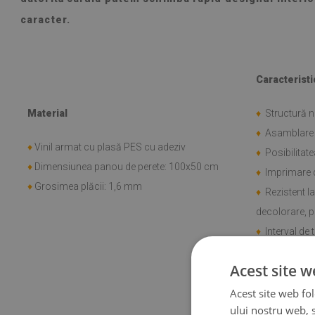
caracter.
Caracteristi
Material
♦
Structură n
♦
Asamblare r
♦
Vinil armat cu plasă PES cu adeziv
♦
Posibilitate
♦
Dimensiunea panou de perete: 100x50 cm
♦
Imprimare d
♦
Grosimea plăcii: 1,6 mm
♦
Rezistent la
decolorare, pe
♦
Interval de 
până la +60 C
Acest site w
Aplicare
Acest site web fol
ului nostru web, s