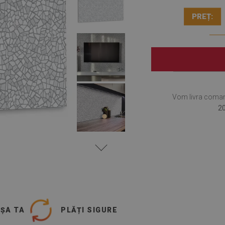
PREȚ:
Vom livra coma
20
UȘA TA
PLĂȚI SIGURE