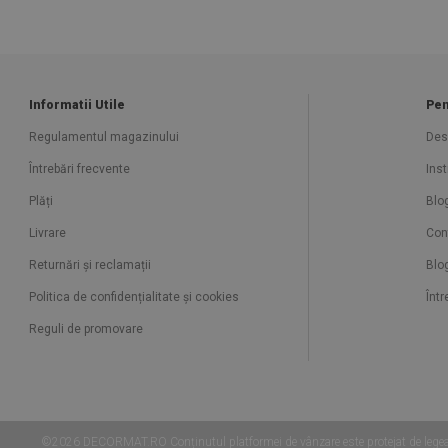
Informatii Utile
Pen
Regulamentul magazinului
Des
Întrebări frecvente
Ins
Plăți
Blo
Livrare
Con
Returnări și reclamații
Blo
Politica de confidențialitate și cookies
Într
Reguli de promovare
©2026 DECORMAT.RO Conținutul platformei de vânzare este protejat de legea 