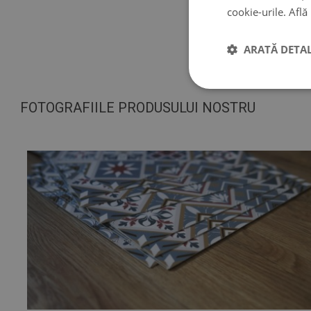
♦
Spații inter
cookie-urile.
Află
♦
Pereți, pode
♦
Pot fi lipit
ARATĂ DETAL
vopsea.
FOTOGRAFIILE PRODUSULUI NOSTRU