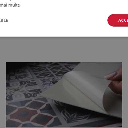
ioare;
 mai multe
le, tavane;
e de panouri, gresie, metal sau
IILE
ACC