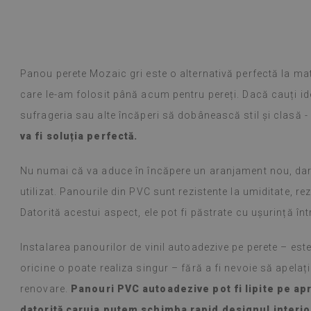
Panou perete Mozaic gri este o alternativă perfectă la mat
care le-am folosit până acum pentru pereți. Dacă cauți id
sufrageria sau alte încăperi să dobânească stil și clasă -
va fi soluția perfectă.
Nu numai că va aduce în încăpere un aranjament nou, dar 
utilizat. Panourile din PVC sunt rezistente la umiditate, rez
Datorită acestui aspect, ele pot fi păstrate cu ușurință în
Instalarea panourilor de vinil autoadezive pe perete – est
oricine o poate realiza singur – fără a fi nevoie să apelaț
renovare.
Panouri PVC autoadezive pot fi lipite pe ap
datorită caruia putem schimba rapid designul interio