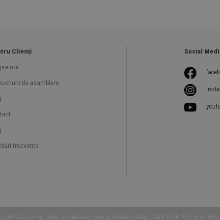
tru Clienți
Social Medi
pre noi
face
tructiuni de asamblare
inst
g
yout
tact
g
ebări frecvente
poloneză privind drepturile de autor și proprietatea intelectuală 43-100 Tychy, u