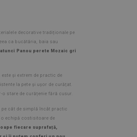
erialele decorative tradiționale pe
eea ca bucătăria, baia sau
atunci Panou perete Mozaic gri
este și extrem de practic de
istente la pete și ușor de curățat.
tr-o stare de curățenie fără cusur.
e pe cât de simplă încât practic
i o echipă costisitoare de
roape fiecare suprafață,
r și îi putem conferi un nou