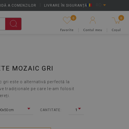
IDĂ A COMENZILOR
|
LIVRARE ÎN SIGURANȚĂ
RO
0
0
Favorite
Contul meu
Coșul
TE MOZAIC GRI
gri este o alternativă perfectă la
ve tradiționale pe care le-am folosit
reți.
00x50 cm
1
CANTITATE: