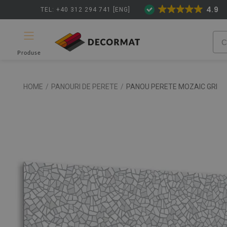
4.9
TEL: +40 312 294 741 [ENG]
Produse
HOME
/
PANOURI DE PERETE
/
PANOU PERETE MOZAIC GRI