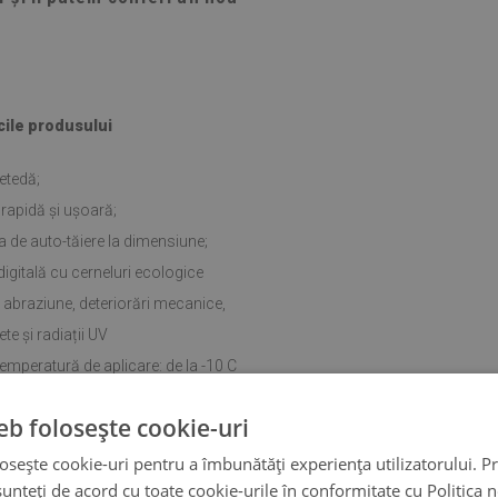
cile produsului
etedă;
apidă și ușoară;
a de auto-tăiere la dimensiune;
igitală cu cerneluri ecologice
 abraziune, deteriorări mecanice,
te și radiații UV
temperatură de aplicare: de la -10 C
;
eb folosește cookie-uri
osește cookie-uri pentru a îmbunătăți experiența utilizatorului. Pri
unteți de acord cu toate cookie-urile în conformitate cu Politica 