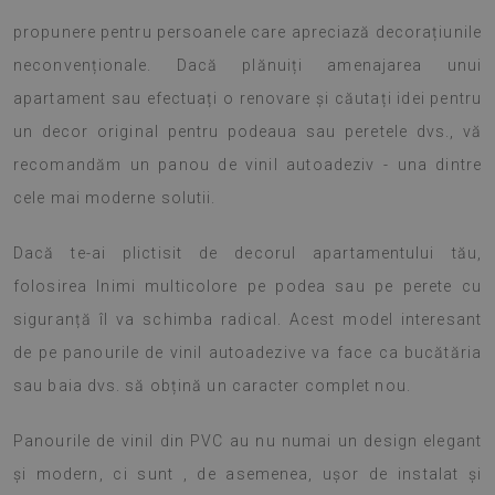
propunere pentru persoanele care apreciază decorațiunile
neconvenționale. Dacă plănuiți amenajarea unui
apartament sau efectuați o renovare și căutați idei pentru
un decor original pentru podeaua sau peretele dvs., vă
recomandăm un panou de vinil autoadeziv - una dintre
cele mai moderne solutii.
Dacă te-ai plictisit de decorul apartamentului tău,
folosirea Inimi multicolore pe podea sau pe perete cu
siguranță îl va schimba radical. Acest model interesant
de pe panourile de vinil autoadezive va face ca bucătăria
sau baia dvs. să obțină un caracter complet nou.
Panourile de vinil din PVC au nu numai un design elegant
și modern, ci sunt , de asemenea, ușor de instalat și