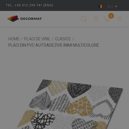
TEL: +40 312 294 741 [ENG]
RO
0
HOME
/
PLĂCI DE VINIL
/
CLASICE
/
PLĂCI DIN PVC AUTOADEZIVE INIMI MULTICOLORE