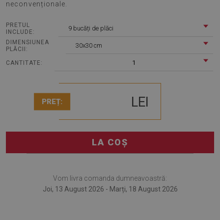
neconvenționale.
PRETUL
9 bucăți de plăci
INCLUDE:
DIMENSIUNEA
30x30 cm
PLĂCII:
1
CANTITATE:
LEI
PREȚ:
LA COȘ
Vom livra comanda dumneavoastră:
Joi, 13 August 2026 - Marți, 18 August 2026
Plăci din PVC autoadezive Inimi multicolore este o