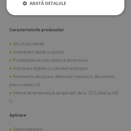
ARATĂ DETALIILE
♦
Grosimea plăcii: 1,6 mm
Caracteristicile produsului
♦
Structură netedă;
♦
Asamblare rapidă și ușoară;
♦
Posibilitatea de auto-tăiere la dimensiune;
♦
Imprimare digitală cu cerneluri ecologice
♦
Rezistent la abraziune, deteriorări mecanice, decolorare,
pete și radiații UV
♦
Interval de temperatură de aplicare: de la -10 C până la +60
C;
Aplicare
♦
Spații interioare;