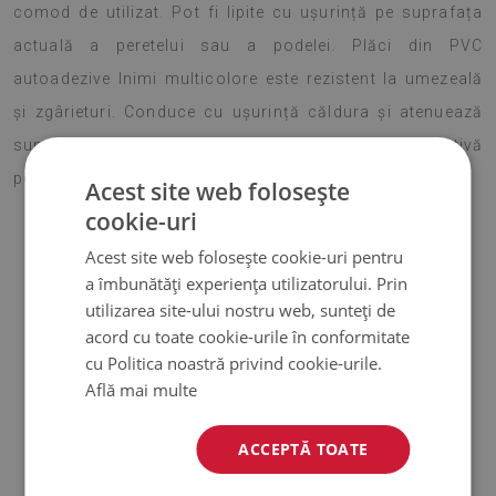
comod de utilizat. Pot fi lipite cu ușurință pe suprafața
actuală a peretelui sau a podelei. Plăci din PVC
autoadezive Inimi multicolore este rezistent la umezeală
și zgârieturi. Conduce cu ușurință căldura și atenuează
sunetele. Datorită acestui aspect este o alternativă
perfectă la materialele decorative tradiționale.
Acest site web folosește
cookie-uri
Acest site web folosește cookie-uri pentru
Atenţie!
a îmbunătăți experiența utilizatorului. Prin
utilizarea site-ului nostru web, sunteți de
♦
Prețul prezentat este pentru un set de 9 bucăți de plăci cu
acord cu toate cookie-urile în conformitate
dimensiunea de 30x30 cm.
cu Politica noastră privind cookie-urile.
Află mai multe
Material
ACCEPTĂ TOATE
♦
Vinil armat cu plasă PES cu adeziv
♦
Dimensiunea plăcii: 30x30 cm