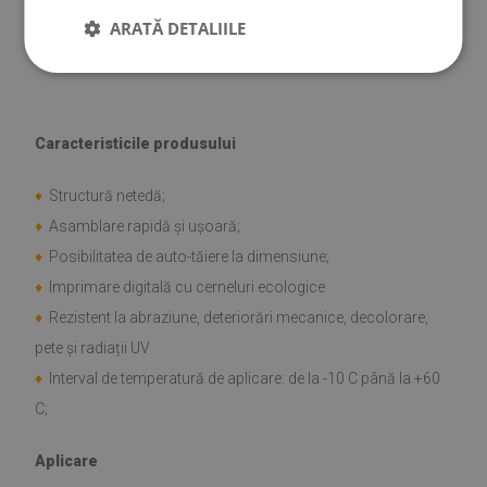
♦
Vinil armat cu plasă PES cu adeziv
ARATĂ DETALIILE
♦
Dimensiunea plăcii: 30x30 cm
♦
Grosimea plăcii: 1,6 mm
Caracteristicile produsului
♦
Structură netedă;
♦
Asamblare rapidă și ușoară;
♦
Posibilitatea de auto-tăiere la dimensiune;
♦
Imprimare digitală cu cerneluri ecologice
♦
Rezistent la abraziune, deteriorări mecanice, decolorare,
pete și radiații UV
♦
Interval de temperatură de aplicare: de la -10 C până la +60
C;
Aplicare