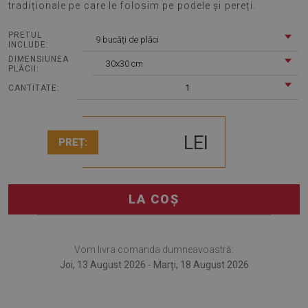
tradiționale pe care le folosim pe podele și pereți.
PRETUL
9 bucăți de plăci
INCLUDE:
DIMENSIUNEA
30x30 cm
PLĂCII:
1
CANTITATE:
LEI
PREȚ:
LA COȘ
Vom livra comanda dumneavoastră:
Joi, 13 August 2026 - Marți, 18 August 2026
Plăci din PVC autoadezive Marea de marmură este o